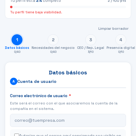
Tu perfil está
2
%
completo
2
/ 100 pts
Tu perfil tiene baja visibilidad.
Limpiar borrador
1
2
3
4
Datos básicos
Necesidades del negocio
CEO / Rep. Legal
Presencia digital
0
/
40
0
/
40
3
/
10
0
/
10
Datos básicos
Cuenta de usuario
A
Correo electrónico de usuario
*
Este será el correo con el que asociaremos la cuenta de la
compañía en el sistema.
Autorizo que el correo aquí consignado sea visible en